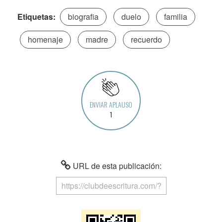
Etiquetas:
biografia
duelo
familia
homenaje
madre
recuerdo
ENVIAR APLAUSO
1
URL de esta publicación: