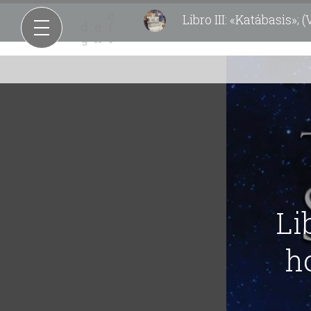
Libro III: «Katábasis»
Li
h