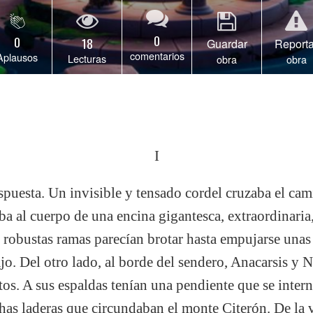
0
0
18
Guardar
Reporta
comentarios
Aplausos
Lecturas
obra
obra
I
puesta. Un invisible y tensado cordel cruzaba el cami
aba al cuerpo de una encina gigantesca, extraordinaria,
 robustas ramas parecían brotar hasta empujarse unas 
o. Del otro lado, al borde del sendero, Anacarsis y N
tos. A sus espaldas tenían una pendiente que se inter
chas laderas que circundaban el monte Citerón. De la 