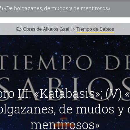
; (V) «De holgazanes, de mudos y de mentirosos»
Obras de Alkaios Gaelli
Tiempo de Sabios
bro III: «Katábasis»; (V) 
olgazanes, de mudos y 
mentirosos»