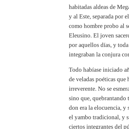
habitadas aldeas de Megár
y al Este, separada por e
como hombre probo al ser
Eleusino. El joven sacer
por aquellos días, y tod
integraban la conjura co
Todo habíase iniciado añ
de veladas poéticas que h
irreverente. No se esmer
sino que, quebrantando 
don era la elocuencia, y 
el yambo tradicional, y s
ciertos integrantes del p