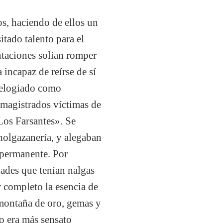
os, haciendo de ellos un
itado talento para el
entaciones solían romper
incapaz de reírse de sí
 elogiado como
 magistrados víctimas de
Los Farsantes». Se
holgazanería, y alegaban
a permanente. Por
dades que tenían nalgas
r completo la esencia de
a montaña de oro, gemas y
to era más sensato