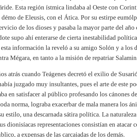
ide. Esta región ístmica lindaba al Oeste con Corintia
l démo de Eleusis, con el Ática. Por su estirpe eumólp
vicio de los dioses y pasaba la mayor parte del año 
dote supo ahí enterarse de cierta inestabilidad políti
a esta información la reveló a su amigo Solón y a los
ntra Mégara, en tanto a la misión de repatriar Salamin
os atrás cuando Teágenes decretó el exilio de Susari
abía juzgado muy insultantes, pues el arte de este poe
aba en satisfacer al público profesando los cánones de
toda norma, lograba exacerbar de mala manera los áni
su estilo, una descarnada sátira política. La naturalez
us dionisíacas representaciones consistían en atacar c
úblico, a expensas de las carcajadas de los demás.