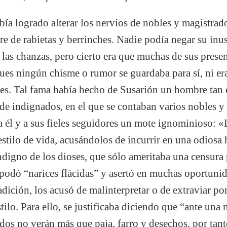
bía logrado alterar los nervios de nobles y magistrad
e de rabietas y berrinches. Nadie podía negar su inus
y las chanzas, pero cierto era que muchas de sus pres
ues ningún chisme o rumor se guardaba para sí, ni era 
es. Tal fama había hecho de Susarión un hombre tan
e indignados, en el que se contaban varios nobles y
a él y a sus fieles seguidores un mote ignominioso: «
stilo de vida, acusándolos de incurrir en una odiosa 
 indigno de los dioses, que sólo ameritaba una censur
apodó “narices flácidas” y asertó en muchas oportuni
adición, los acusó de malinterpretar o de extraviar po
tilo. Para ello, se justificaba diciendo que “ante un
rdos no verán más que paja, farro y desechos, por tan