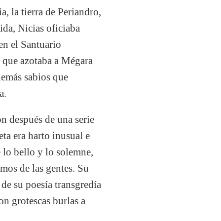
, la tierra de Periandro,
ida, Nicias oficiaba
en el Santuario
ca que azotaba a Mégara
 demás sabios que
a.
ón después de una serie
ta era harto inusual e
 lo bello y lo solemne,
mos de las gentes. Su
a de su poesía transgredía
on grotescas burlas a