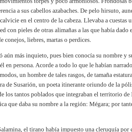
 movimientos torpes y poco armoniosos. Frondosas bar
erencia a sus cabellos azabaches. De pelo hirsuto, aun
calvicie en el centro de la cabeza. Llevaba a cuestas 
 red con pieles de otras alimañas a las que había dado 
e conejos, liebres, martas o perdices.
ró aún más inquieto, pues bien conocía su nombre y s
él en persona. Acorde a todo lo que le habían narrado
modos, un hombre de tales rasgos, de tamaña estatura, 
ura de Susarión, un poeta itinerante oriundo de la póli
e los tantos poblados que integraban el territorio d
rica que daba su nombre a la región: Mégara; por tanto
Salamina, el tirano había impuesto una cleruquía por 