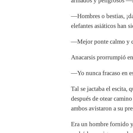
armados y peligrosos —le
—Hombres o bestias, ¡da 
elefantes asiáticos han si
—Mejor ponte calmo y cén
Anacarsis prorrumpió en 
—Yo nunca fracaso en es
Tal se jactaba el escita,
después de otear camino 
ambos avistaron a su pre
Era un hombre fornido y 