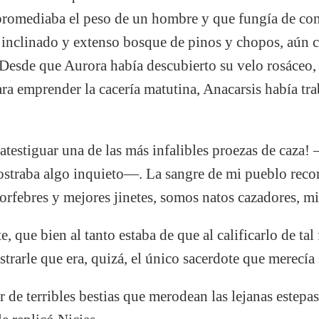
promediaba el peso de un hombre y que fungía de con
inclinado y extenso bosque de pinos y chopos, aún c
Desde que Aurora había descubierto su velo rosáceo, 
a emprender la cacería matutina, Anacarsis había tra
atestiguar una de las más infalibles proezas de caza! 
ostraba algo inquieto—. La sangre de mi pueblo reco
s orfebres y mejores jinetes, somos natos cazadores, m
, que bien al tanto estaba de que al calificarlo de tal
trarle que era, quizá, el único sacerdote que merecía 
de terribles bestias que merodean las lejanas estep