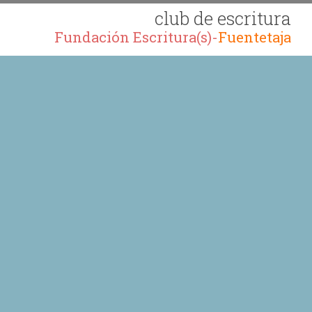
club de escritura
Fundación Escritura(s)-
Fuentetaja