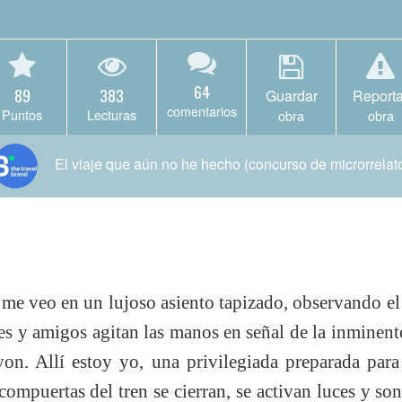
64
89
383
Guardar
Reporta
comentarios
Puntos
Lecturas
obra
obra
El viaje que aún no he hecho (concurso de microrrelat
, me veo en un lujoso asiento tapizado, observando el
es y amigos agitan las manos en señal de la inminent
on. Allí estoy yo, una privilegiada preparada para
 compuertas del tren se cierran, se activan luces y so