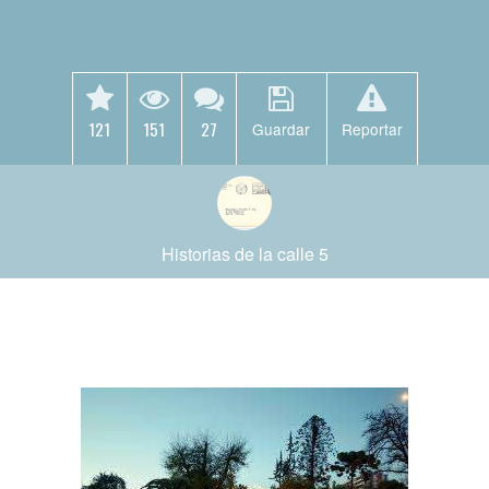
121
151
27
Guardar
Reportar
Historias de la calle 5