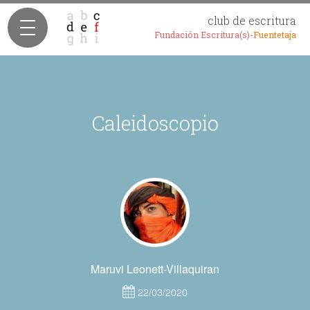
club de escritura
Fundación Escritura(s)-
Fuentetaja
Caleidoscopio
Maruvi Leonett-Villaquiran
22/03/2020