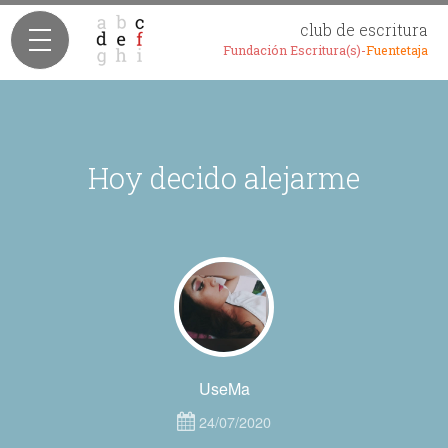
club de escritura
Fundación Escritura(s)-
Fuentetaja
Hoy decido alejarme
UseMa
24/07/2020