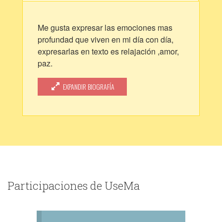
Me gusta expresar las emociones mas
profundad que viven en mi día con día,
expresarlas en texto es relajación ,amor,
paz.
Es mi primera vez en un sitio así y me
siento tan feliz de poder tener un lugar
EXPANDIR BIOGRAFÍA
donde plasmar lo que siento
Participaciones de UseMa