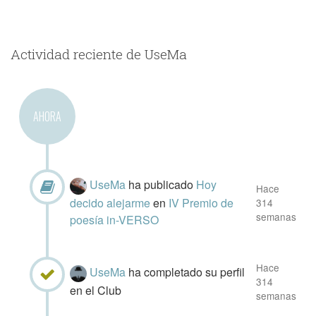
Actividad reciente de UseMa
AHORA
UseMa
ha publicado
Hoy
Hace
decido alejarme
en
IV Premio de
314
semanas
poesía in-VERSO
Hace
UseMa
ha completado su perfil
314
en el Club
semanas