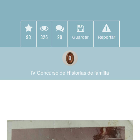
93
326
29
Guardar
Reportar
IV Concurso de Historias de familia