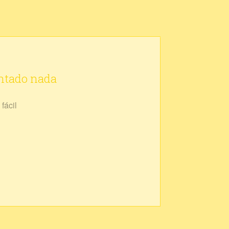
ontado nada
fácil