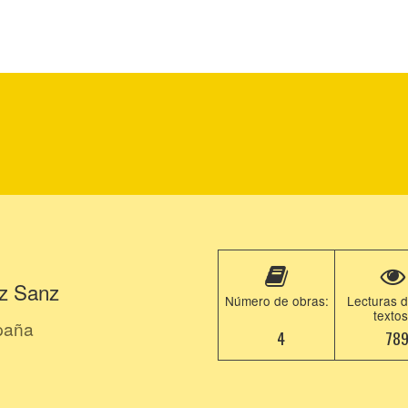
z Sanz
Número de obras:
Lecturas d
textos
paña
4
78