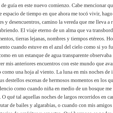
a de guía en este nuevo comienzo. Cabe mencionar que
te espacio de tiempo en que ahora me tocó vivir, hag
es y desencuentros, camino la vereda que me lleva a r
ubriendo. El viaje eterno de un alma que va transbor
entos, tierras lejanas, nombres y tiempos etéreos. Ho
nto cuando estuve en el azul del cielo como si yo fue
como en un estanque de agua transparente observaba 
cer mis anteriores encuentros con este mundo que ava
 como una hoja al viento. La luna en mis noches de 
us destellos escenas de hermosos momentos en los 
ilencio como cuando niña en medio de un bosque me 
. O qué tal aquellas noches de largos recorridos en c
rutar de bailes y algarabías, o cuando con mis amigo