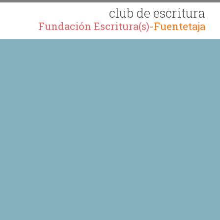
club de escritura
Fundación Escritura(s)-
Fuentetaja