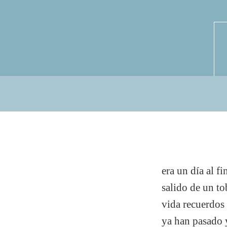
era un día al f
salido de un t
vida recuerdos
ya han pasado 