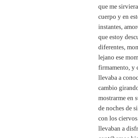
que me sirvier
cuerpo y en es
instantes, amor
que estoy desc
diferentes, mom
lejano ese mome
firmamento, y 
llevaba a cono
cambio girando
mostrarme en s
de noches de s
con los ciervos
llevaban a disf