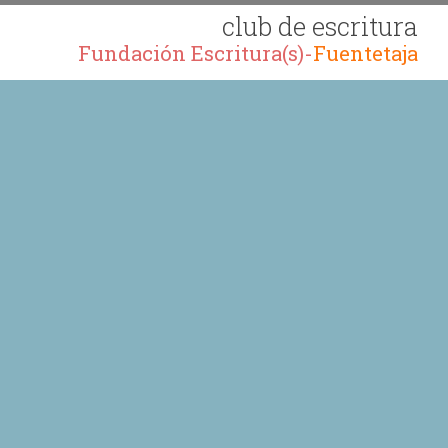
club de escritura
Fundación Escritura(s)-
Fuentetaja