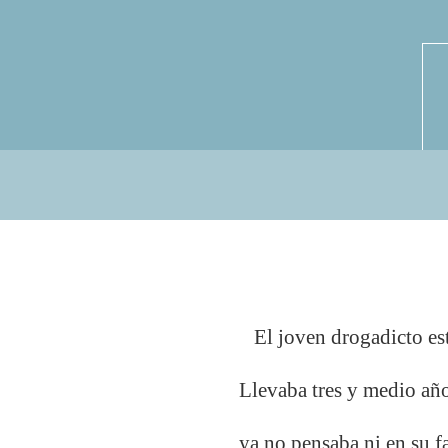
El joven drogadicto est
Llevaba tres y medio año
ya no pensaba ni en su f