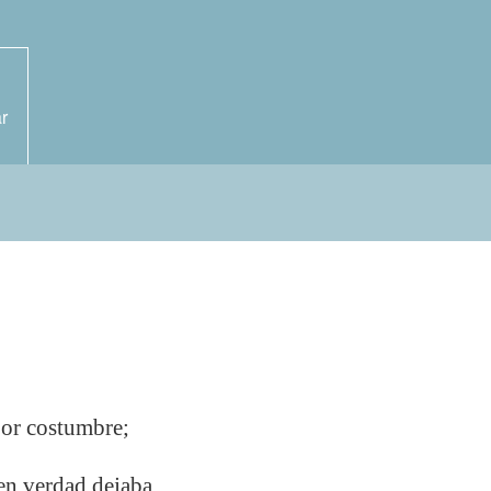
r
por costumbre;
 en verdad dejaba