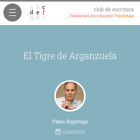
club de escritura
Fundación Escritura(s)-
Fuentetaja
El Tigre de Arganzuela
Pablo Bigeriego
12/02/2018