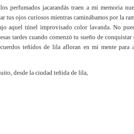
os perfumados jacarandás traen a mi memoria nues
ar tus ojos curiosos mientras caminábamos por la ra
 bajo aquel túnel improvisado color lavanda. No pue
 esas tardes cuando comenzó tu sueño de conquistar e
ecuerdos teñidos de lila afloran en mi mente para 
uito, desde la ciudad teñida de lila,