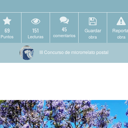
45
69
151
Guardar
Reporta
comentarios
Puntos
Lecturas
obra
obra
III Concurso de microrrelato postal