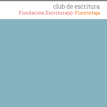
club de escritura
Fundación Escritura(s)-
Fuentetaja