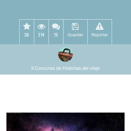
36
214
15
Guardar
Reportar
II Concurso de Historias del viaje