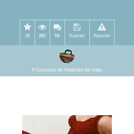
70
382
58
Guardar
Reportar
II Concurso de Historias del viaje