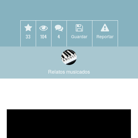
33
104
4
Guardar
Reportar
Relatos musicados