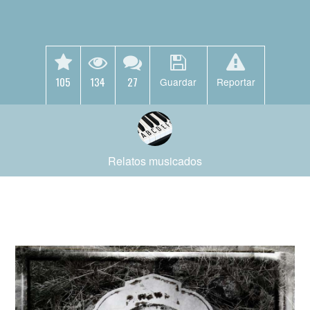
105
134
27
Guardar
Reportar
Relatos musicados