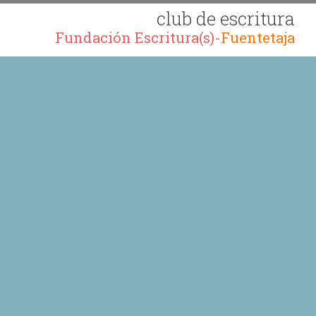
club de escritura
Fundación Escritura(s)-
Fuentetaja