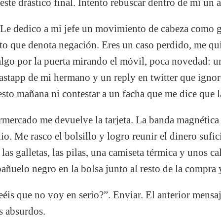
este drástico final. Intento rebuscar dentro de mí un 
. Le dedico a mi jefe un movimiento de cabeza como g
o que denota negación. Eres un caso perdido, me qui
lgo por la puerta mirando el móvil, poca novedad: un
stapp de mi hermano y un reply en twitter que ignoro
cesto mañana ni contestar a un facha que me dice que l
rmercado me devuelve la tarjeta. La banda magnética 
. Me rasco el bolsillo y logro reunir el dinero sufic
 las galletas, las pilas, una camiseta térmica y unos c
 pañuelo negro en la bolsa junto al resto de la compra y
eéis que no voy en serio?”. Enviar. El anterior mensaj
es absurdos.