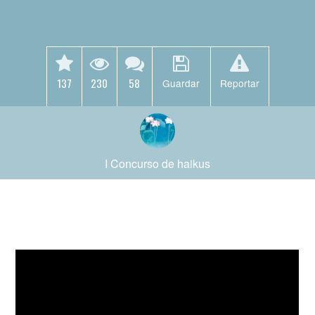
137
230
58
Guardar
Reportar
I Concurso de haikus