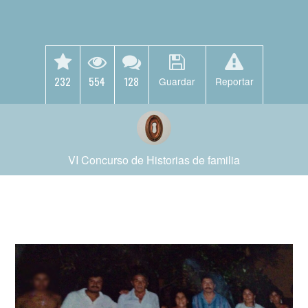
232
554
128
Guardar
Reportar
VI Concurso de Historias de familia