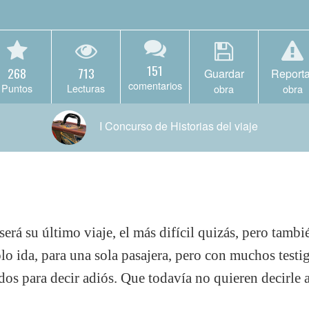
151
268
713
Guardar
Reporta
comentarios
Puntos
Lecturas
obra
obra
I Concurso de Historias del viaje
erá su último viaje, el más difícil quizás, pero tambi
olo ida, para una sola pasajera, pero con muchos testi
dos para decir adiós. Que todavía no quieren decirle 