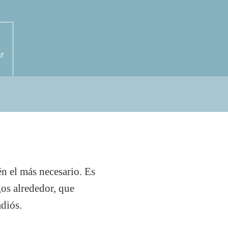
r
én el más necesario. Es
gos alrededor, que
adiós.