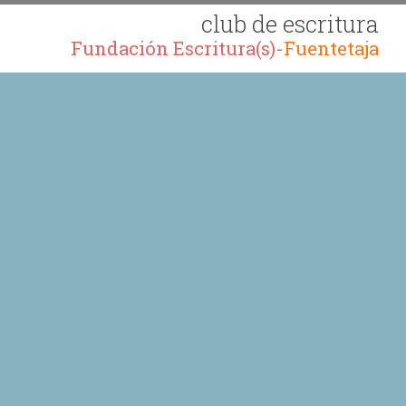
club de escritura
Fundación Escritura(s)-
Fuentetaja