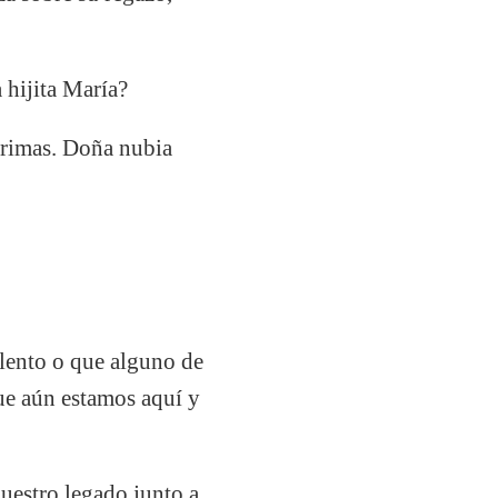
 hijita María?
grimas. Doña nubia
lento o que alguno de
que aún estamos aquí y
uestro legado junto a