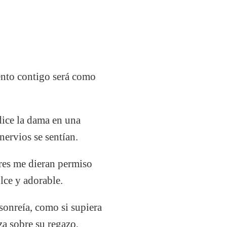
ento contigo será como
ice la dama en una
nervios se sentían.
res me dieran permiso
lce y adorable.
sonreía, como si supiera
za sobre su regazo,