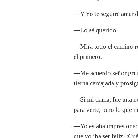
—Y Yo te seguiré amand
—Lo sé querido.
—Mira todo el camino re
el primero.
—Me acuerdo señor gruñó
tierna carcajada y prosig
—Si mi dama, fue una no
para verte, pero lo que 
—Yo estaba impresionada 
que yo iba ser feliz. ¡C