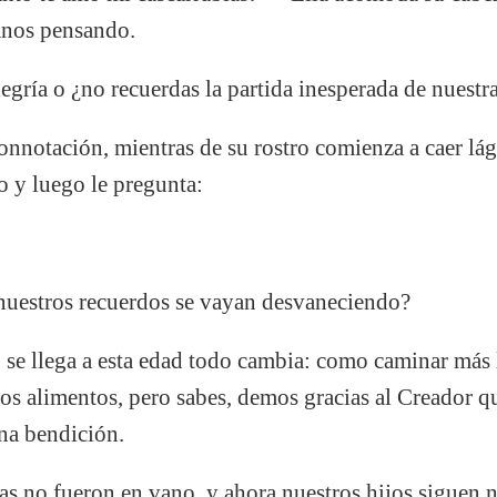
anos pensando.
gría o ¿no recuerdas la partida inesperada de nuestra
onnotación, mientras de su rostro comienza a caer lá
o y luego le pregunta:
uestros recuerdos se vayan desvaneciendo?
se llega a esta edad todo cambia: como caminar más 
los alimentos, pero sabes, demos gracias al Creador 
na bendición.
s no fueron en vano, y ahora nuestros hijos siguen n