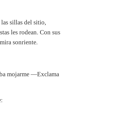
s sillas del sitio,
stas les rodean. Con sus
mira sonriente.
antaba mojarme —Exclama
e: