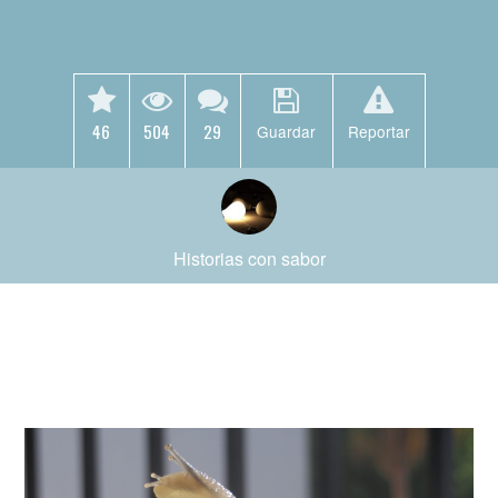
46
504
29
Guardar
Reportar
Historias con sabor