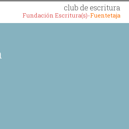
club de escritura
Fundación Escritura(s)-
Fuentetaja
a