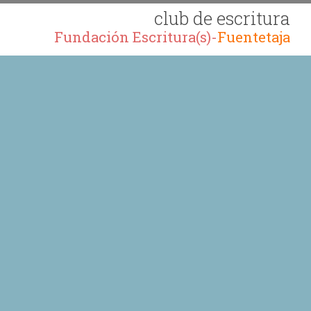
club de escritura
Fundación Escritura(s)-
Fuentetaja