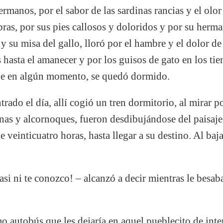
rmanos, por el sabor de las sardinas rancias y el olor
bras, por sus pies callosos y doloridos y por su herm
 su misa del gallo, lloró por el hambre y el dolor de 
 hasta el amanecer y por los guisos de gato en los t
que en algún momento, se quedó dormido.
trado el día, allí cogió un tren dormitorio, al mirar p
as y alcornoques, fueron desdibujándose del paisaje
e veinticuatro horas, hasta llegar a su destino. Al baja
asi ni te conozco! – alcanzó a decir mientras le besab
o autobús que les dejaría en aquel pueblecito de inte