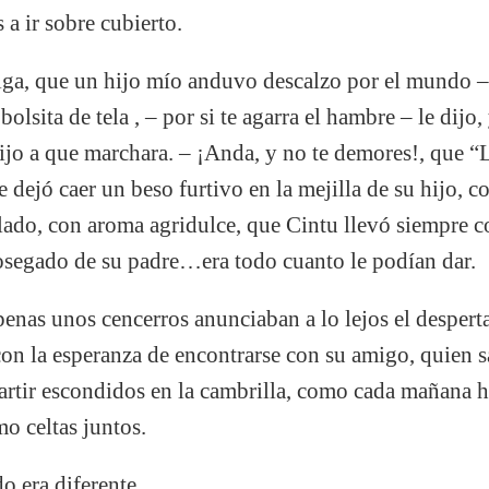
a ir sobre cubierto.
ga, que un hijo mío anduvo descalzo por el mundo – 
olsita de tela , – por si te agarra el hambre – le dijo
ijo a que marchara. – ¡Anda, y no te demores!, que “
 dejó caer un beso furtivo en la mejilla de su hijo, c
alado, con aroma agridulce, que Cintu llevó siempre c
sosegado de su padre…era todo cuanto le podían dar.
enas unos cencerros anunciaban a lo lejos el despert
 con la esperanza de encontrarse con su amigo, quien 
rtir escondidos en la cambrilla, como cada mañana ha
mo celtas juntos.
o era diferente.