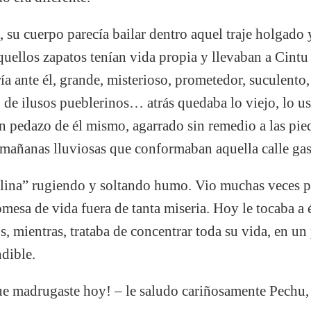
, su cuerpo parecía bailar dentro aquel traje holgado
uellos zapatos tenían vida propia y llevaban a Cintu a
ía ante él, grande, misterioso, prometedor, suculento
de ilusos pueblerinos… atrás quedaba lo viejo, lo us
n pedazo de él mismo, agarrado sin remedio a las pied
mañanas lluviosas que conformaban aquella calle gas
lina” rugiendo y soltando humo. Vio muchas veces pa
esa de vida fuera de tanta miseria. Hoy le tocaba a é
 mientras, trataba de concentrar toda su vida, en u
dible.
que madrugaste hoy! – le saludo cariñosamente Pechu, 