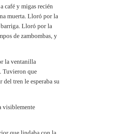
 a café y migas recién
ana muerta. Lloró por la
barriga. Lloró por la
iempos de zambombas, y
or la ventanilla
. Tuvieron que
r del tren le esperaba su
a visiblemente
rior que lindaba con la