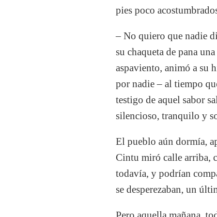
pies poco acostumbrados 
– No quiero que nadie di
su chaqueta de pana una b
aspaviento, animó a su h
por nadie – al tiempo que
testigo de aquel sabor s
silencioso, tranquilo y 
El pueblo aún dormía, ap
Cintu miró calle arriba,
todavía, y podrían compa
se desperezaban, un últi
Pero aquella mañana, tod