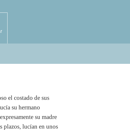
r
oso el costado de sus
 lucía su hermano
r expresamente su madre
os plazos, lucían en unos