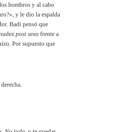
ó los hombros y al cabo
ro?», y le dio la espalda
ador. Badi pensó que
esnudez
post sexo
frente a
hizo. Por supuesto que
 derecha.
s.
No joda
, y te quedas