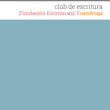
club de escritura
Fundación Escritura(s)-
Fuentetaja