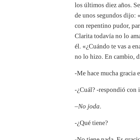
los últimos diez años. Se
de unos segundos dijo: «
con repentino pudor, par
Clarita todavía no lo am
él. «¿Cuándo te vas a en
no lo hizo. En cambio, d
-Me hace mucha gracia e
-¿Cuál? -respondió con i
–
No joda
.
-¿Qué tiene?
-No tiene nada. Es graci