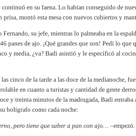
 y continuó en su faena. Lo habían conseguido de nue
in prisa, montó esta mesa con nuevos cubiertos y mante
jo Fernando, su jefe, mientras lo palmeaba en la espal
6 panes de ajo. ¡Qué grandes que son! Pedí lo que qui
inco y media, ¿va? Badi asintió y le especificó al coci
e las cinco de la tarde a las doce de la medianoche, fue
rolable en cuanto a turistas y cantidad de gente derr
doce y treinta minutos de la madrugada, Badi entraba 
 su bolígrafo como cada noche:
ierno, pero tiene que saber a pan con ajo… –
empezó
.