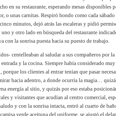
cho en su restaurante, esperando mesas disponibles p
tor, o unas carnitas. Respiró hondo como cada sábado
cinco minutos, dejó atrás las escaleras y pidió permis
 uno y otro lado en búsqueda del restaurante indicado
ya con la sonrisa puesta hacia su puesto de trabajo.
idos- centelleaban al saludar a sus compañeros por la
 entrada y la cocina. Siempre había considerado muy 
l, porque los clientes al entrar tenían que pasar neces
 mirar hacia adentro, a donde ocurría la magia… quizá
ena energía al sitio, y quizás por eso estaba posicio
ocales y visitantes que acudían al centro comercial, es
ludo y con la sonrisa intacta, entró al cuarto de bañ
 camisa verde aceituna del uniforme, se ajustó el delant