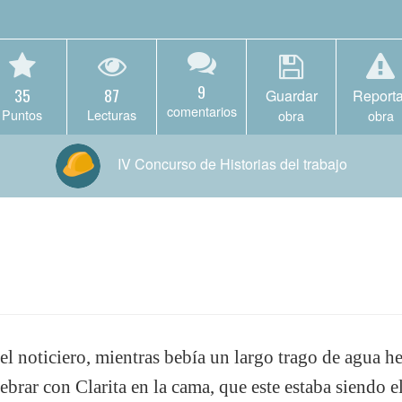
9
35
87
Guardar
Reporta
comentarios
Puntos
Lecturas
obra
obra
IV Concurso de Historias del trabajo
l noticiero, mientras bebía un largo trago de agua he
lebrar con Clarita en la cama, que este estaba siendo 