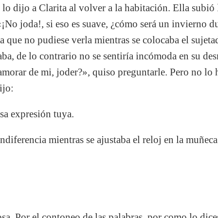
 lo dijo a Clarita al volver a la habitación. Ella subi
¡No joda!, si eso es suave, ¿cómo será un invierno du
a que no pudiese verla mientras se colocaba el sujet
aba, de lo contrario no se sentiría incómoda en su d
amorar de mi, joder?», quiso preguntarle. Pero no lo 
ijo:
sa expresión tuya.
ndiferencia mientras se ajustaba el reloj en la muñeca
osa. Por el contoneo de las palabras, por como lo dice