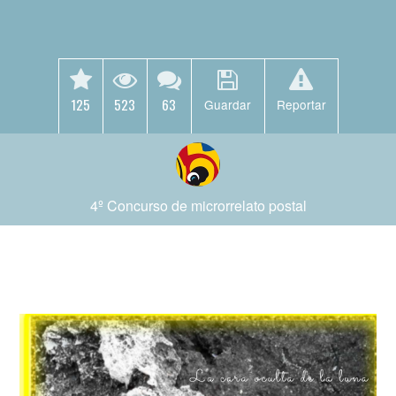
125
523
63
Guardar
Reportar
4º Concurso de microrrelato postal