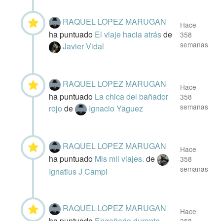
RAQUEL LOPEZ MARUGAN
Hace
ha puntuado
El viaje hacia atrás
de
358
semanas
Javier Vidal
RAQUEL LOPEZ MARUGAN
Hace
ha puntuado
La chica del bañador
358
semanas
rojo
de
Ignacio Yaguez
RAQUEL LOPEZ MARUGAN
Hace
ha puntuado
Mis mil viajes.
de
358
semanas
Ignatius J Campi
RAQUEL LOPEZ MARUGAN
Hace
ha puntuado
Engañado durante