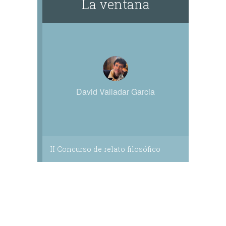
La ventana
David Valladar Garcia
II Concurso de relato filosófico