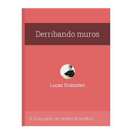
Derribando muros
Lucas Slobozien
II Concurso de relato filosófico