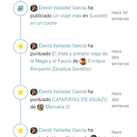
David Valladar Garcia
ha
Hace 92
publicado
Un viaje más
en
Sucedió
semanas
en un coche
David Valladar Garcia
ha
Hace
puntuado
El triste y extraño viaje de
360
la Maga y el Fauno
de
Enrique
semanas
Benjamin Zevallos Santillan
David Valladar Garcia
ha
Hace
puntuado
CATARATAS DE IGUAZÚ
360
semanas
de
Manuela O.
David Valladar Garcia
ha
Hace