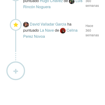
puntuado
Hugo Chávez
de
Luis
360
semanas
Rincón Noguera
David Valladar Garcia
ha
Hace
puntuado
La Nave
de
Celina
360
semanas
Perez Novoa