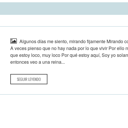
Algunos días me siento, mirando fijamente Mirando c
A veces pienso que no hay nada por lo que vivir Por ello 
que estoy loco, muy loco Por qué estoy aquí, Soy yo sol
entonces veo a una reina...
SEGUIR LEYENDO