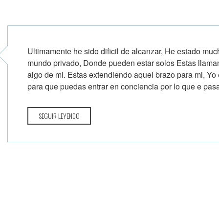
Ultimamente he sido dificil de alcanzar, He estado muc
mundo privado, Donde pueden estar solos Estas llama
algo de mi. Estas extendiendo aquel brazo para mi, Yo 
para que puedas entrar en conciencia por lo que e pasad
SEGUIR LEYENDO