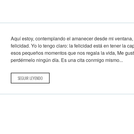
Aquí estoy, contemplando el amanecer desde mi ventana, 
felicidad. Yo lo tengo claro: la felicidad está en tener la ca
esos pequeños momentos que nos regala la vida, Me gusta
perdérmelo ningún día. Es una cita conmigo mismo...
SEGUIR LEYENDO