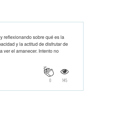
y reflexionando sobre qué es la
pacidad y la actitud de disfrutar de
 ver el amanecer. Intento no
0
145