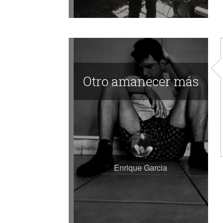
Otro amanecer más
Enrique Garcia