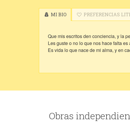
MI BIO
PREFERENCIAS LIT
Que mis escritos den conciencia, y la p
Les guste o no lo que nos hace falta es
Es vida lo que nace de mi alma, y en ca
Obras independien