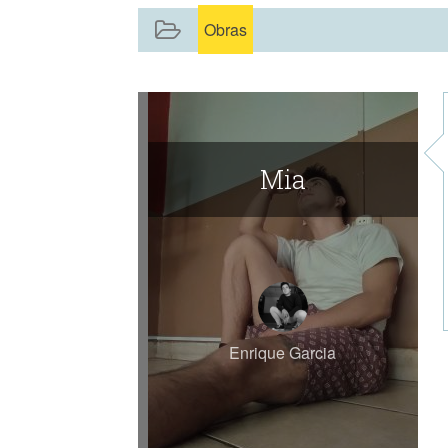
Obras
Mia
Enrique Garcia