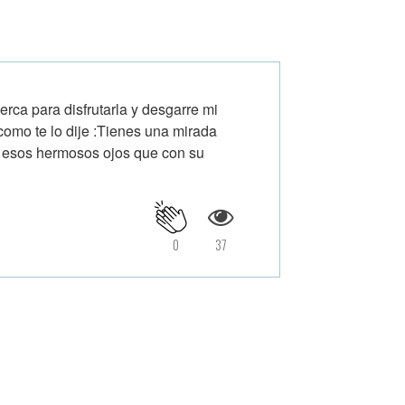
erca para disfrutarla y desgarre mi
como te lo dije :Tienes una mirada
, esos hermosos ojos que con su
0
37