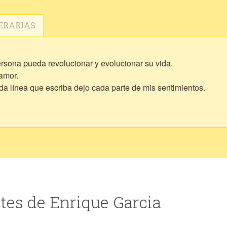
ERARIAS
ersona pueda revolucionar y evolucionar su vida.
 amor.
da línea que escriba dejo cada parte de mis sentimientos.
tes de Enrique Garcia