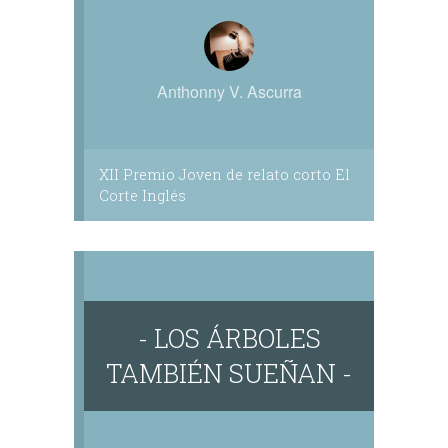
Anthonny V. Ascurra
XII Premio Joven de relato corto El
Corte Inglés
- LOS ÁRBOLES
TAMBIÉN SUEÑAN -