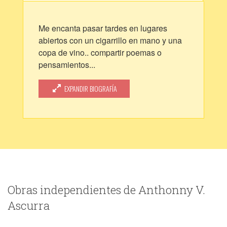
Me encanta pasar tardes en lugares
abiertos con un cigarrillo en mano y una
copa de vino.. compartir poemas o
pensamientos...
Siento que la vida es un regalo en el que
debemos darle prioridad a lo que
EXPANDIR BIOGRAFÍA
prioridad nos ha dado.
Disfrutar cada pequeño detalle. Vivir
cada día como si fuera el último.
Obras independientes de Anthonny V.
Ascurra