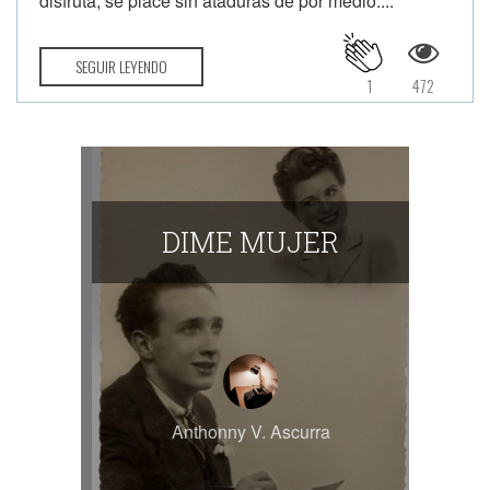
disfruta, se place sin ataduras de por medio....
SEGUIR LEYENDO
1
472
DIME MUJER
Anthonny V. Ascurra