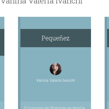
 Vanina Valeria Ivanchi
Pequeñez
Vanina Valeria Ivanchi
V Concurso de Historias de familia