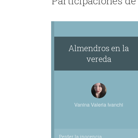
Participaciones de
Almendros en la
vereda
Vanina Valeria Ivanchi
Perder la inocencia