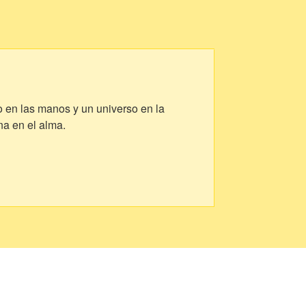
o en las manos y un universo en la
na en el alma.
dera magia está en descubrirnos, en