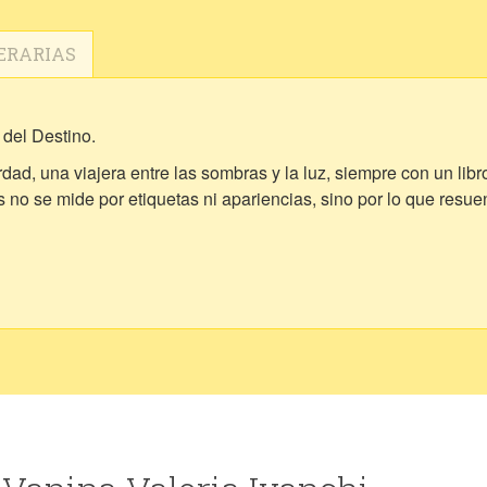
ERARIAS
 del Destino.
ad, una viajera entre las sombras y la luz, siempre con un libr
 no se mide por etiquetas ni apariencias, sino por lo que resue
s y certezas para definirnos, sin darnos cuenta de que la verda
 en el camino… reinventándome, transformándome, siendo.