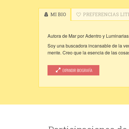
MI BIO
PREFERENCIAS LIT
Autora de Mar por Adentro y Luminarias
Soy una buscadora incansable de la verd
mente. Creo que la esencia de las cosas
A menudo nos aferramos a títulos, logro
perdernos para volver a encontrarnos.
EXPANDIR BIOGRAFÍA
¿Quién soy? Solo puedo decir que sigo