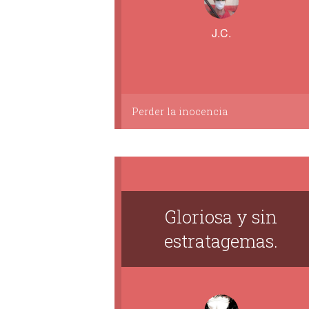
J.C.
Perder la inocencia
Gloriosa y sin
estratagemas.