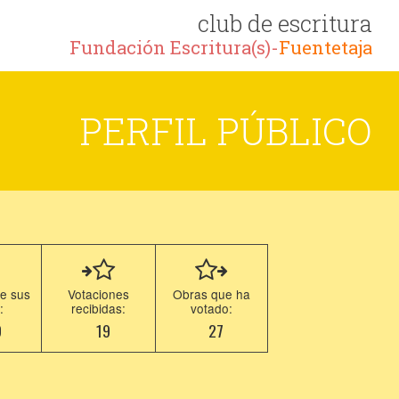
club de escritura
Fundación Escritura(s)-
Fuentetaja
PERFIL PÚBLICO
e sus
Votaciones
Obras que ha
:
recibidas:
votado:
9
19
27