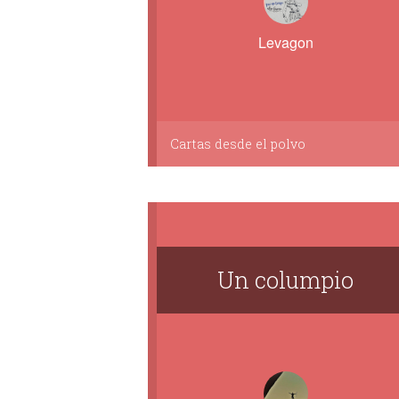
Levagon
Cartas desde el polvo
Un columpio