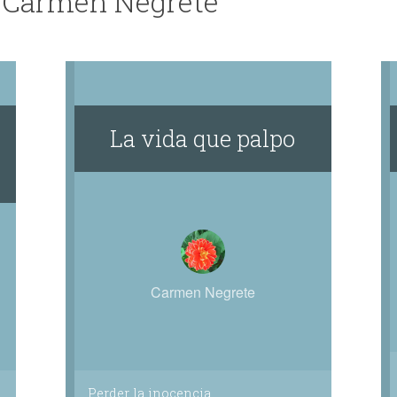
e Carmen Negrete
La vida que palpo
Carmen Negrete
Perder la inocencia