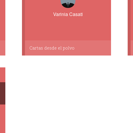
Varinia Casati
Cartas desde el polvo