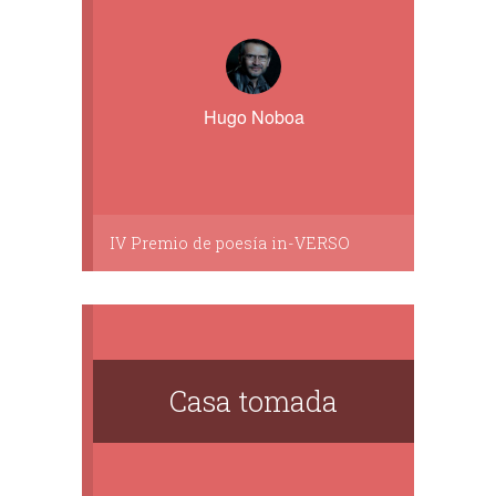
Hugo Noboa
IV Premio de poesía in-VERSO
Casa tomada