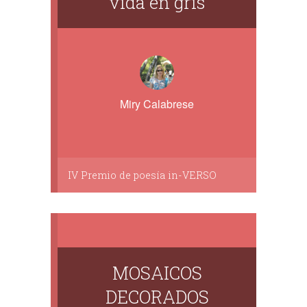
vida en gris
Miry Calabrese
IV Premio de poesía in-VERSO
MOSAICOS
DECORADOS