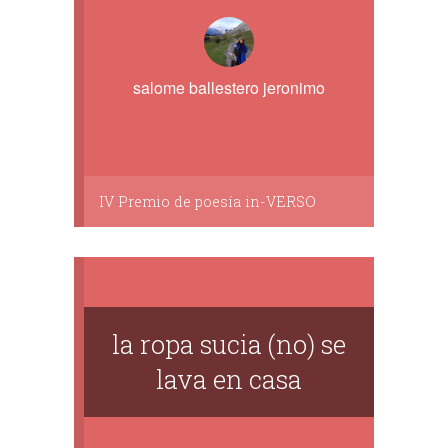
salome ballestero jeronimo
IV Premio de poesía in-VERSO
la ropa sucia (no) se
lava en casa