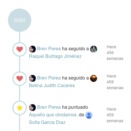
AHORA
Hace
Bren Perea
ha seguido a
456
Raquel Buitrago Jiménez
semanas
Hace
Bren Perea
ha seguido a
459
Betina Judith Caceres
semanas
Bren Perea
ha puntuado
Hace
Aquello que olvidamos.
de
459
semanas
Sofia Garcia Diaz