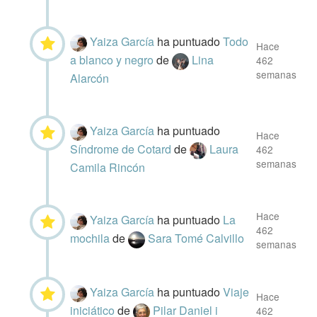
Yaiza García
ha puntuado
Todo
Hace
a blanco y negro
de
Lina
462
semanas
Alarcón
Yaiza García
ha puntuado
Hace
Síndrome de Cotard
de
Laura
462
semanas
Camila Rincón
Hace
Yaiza García
ha puntuado
La
462
mochila
de
Sara Tomé Calvillo
semanas
Yaiza García
ha puntuado
Viaje
Hace
iniciático
de
Pilar Daniel i
462