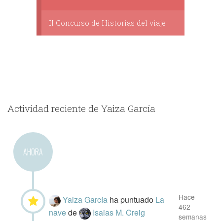
II Concurso de Historias del viaje
Actividad reciente de Yaiza García
AHORA
Hace
Yaiza García
ha puntuado
La
462
nave
de
Isaias M. Creig
semanas