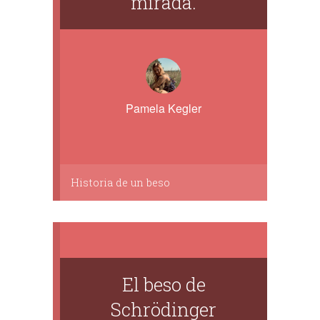
mirada.
Pamela Kegler
Historia de un beso
El beso de
Schrödinger