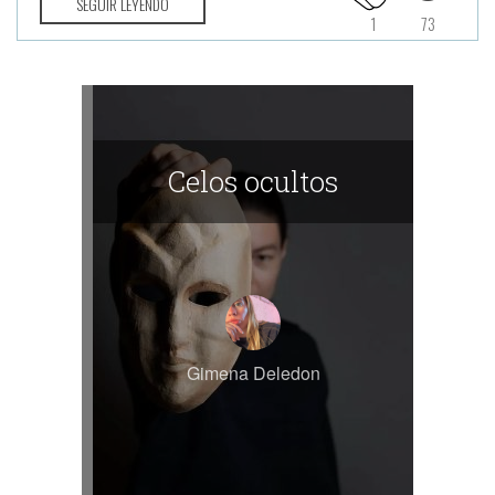
SEGUIR LEYENDO
1
73
Celos ocultos
Gimena Deledon