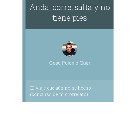
Anda, corre, salta y no
tiene pies
Cesc Polonio Quer
El viaje que aún no he hecho
(concurso de microrrelato)