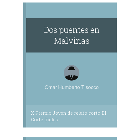
Dos puentes en
Malvinas
Omar Humberto Tisocco
X Premio Joven de relato corto El
Corte Inglés