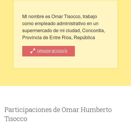
Mi nombre es Omar Tisocco, trabajo
como empleado administrativo en un
supermercado de mi ciudad, Concordia,
Provincia de Entre Ríos, República
Argentina. En mis escasos ratos libres
tengo por afición escribir historias en
EXPANDIR BIOGRAFÍA
prosa y rimas que ilustro con dibujos
propios. He publicado dos novelas
ilustradas.
Participaciones de Omar Humberto
Tisocco