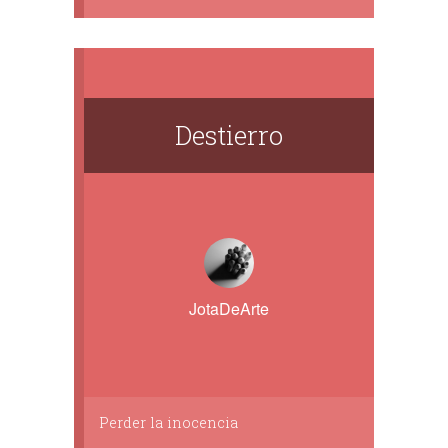
Destierro
JotaDeArte
Perder la inocencia