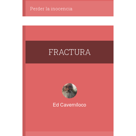
Perder la inocencia
FRACTURA
Ed Caverníloco