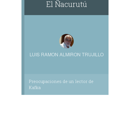
El Ñacurutú
LUIS RAMON ALMIRON TRUJILLO
Preocupaciones de un lector de
Kafka