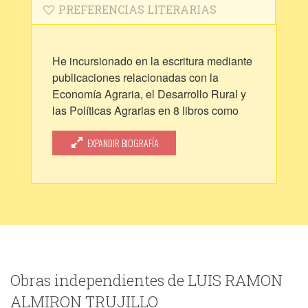
PREFERENCIAS LITERARIAS
He incursionado en la escritura mediante
publicaciones relacionadas con la
Economía Agraria, el Desarrollo Rural y
las Políticas Agrarias en 8 libros como
autor o coautor, dada mi profesión de
Ingeniero Agrónomo y Economista
EXPANDIR BIOGRAFÍA
Agrario. Soy profesor universitario y fui
funcionario público, integrando varios
gobiernos. Aparte de ello he publicado
poemas y cuentos cortos en otros 2
libros. Me interesan las novelas, poemas,
cuentos y ensayos. No escribo para ser
escritor, sino que soy escritor porque
escribo.
Obras independientes de LUIS RAMON
ALMIRON TRUJILLO