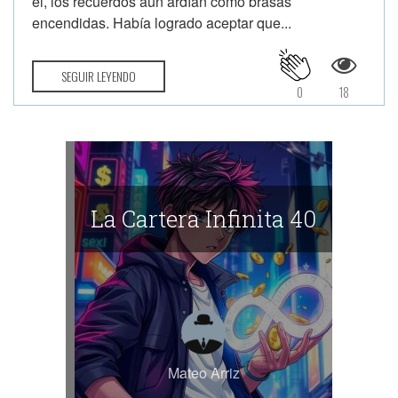
él, los recuerdos aún ardían como brasas
encendidas. Había logrado aceptar que...
SEGUIR LEYENDO
0
18
La Cartera Infinita 40
Mateo Arriz