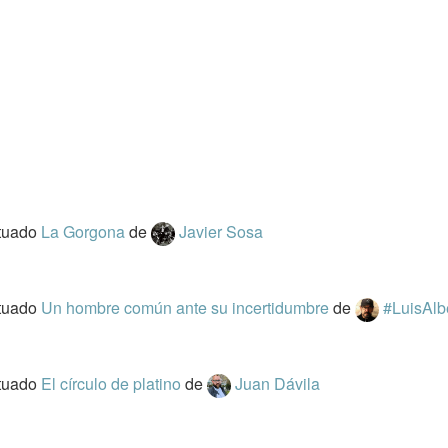
tuado
La Gorgona
de
Javier Sosa
tuado
Un hombre común ante su incertidumbre
de
#LuisAlb
tuado
El círculo de platino
de
Juan Dávila