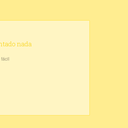
ontado nada
fácil