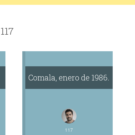
 117
Comala, enero de 1986.
117