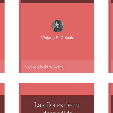
Victoria S. Chicola
Cartas desde el polvo
Las flores de mi