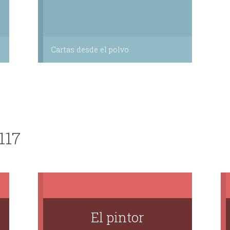
Cartas desde el polvo
117
El pintor