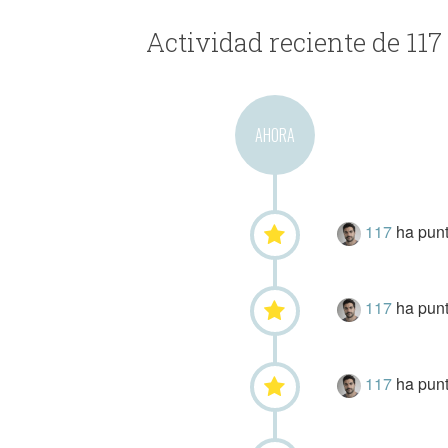
Actividad reciente de 117
AHORA
117
ha pun
117
ha pun
117
ha pun