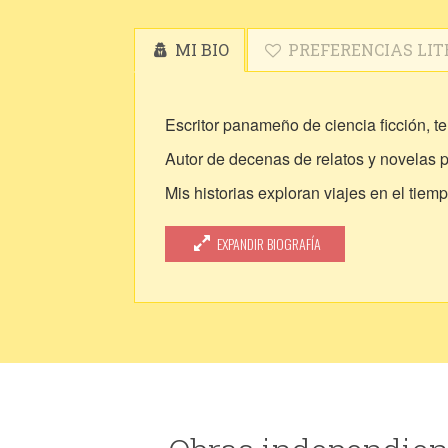
MI BIO
PREFERENCIAS LIT
Escritor panameño de ciencia ficción, ter
Autor de decenas de relatos y novelas 
Mis historias exploran viajes en el tiem
distópicos.
EXPANDIR BIOGRAFÍA
Creo universos originales donde la tecno