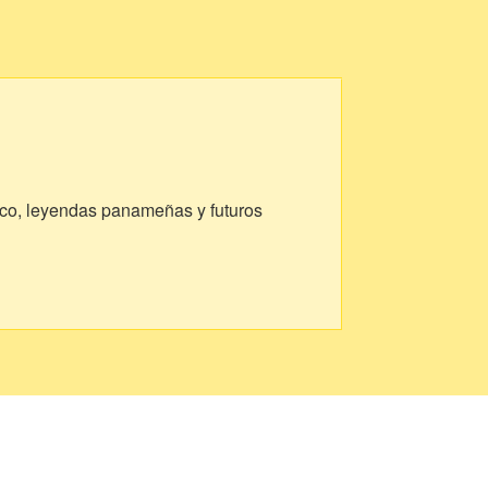
smico, leyendas panameñas y futuros
sible.