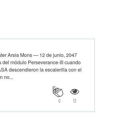
 Arsia Mons — 12 de junio, 2047
s del módulo Perseverance-III cuando
NASA descendieron la escalerilla con el
 no...
0
12