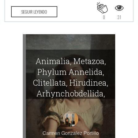
SEGUIR LEYENDO
0
31
Animalia, Metazoa,
Phylum Annelida,
Clitellata, Hirudinea,
Arhynchobdellida,
Hirudinidae, Hirudo
medicinalis:
Sanguijuela
Carmen Gonzalez Portillo