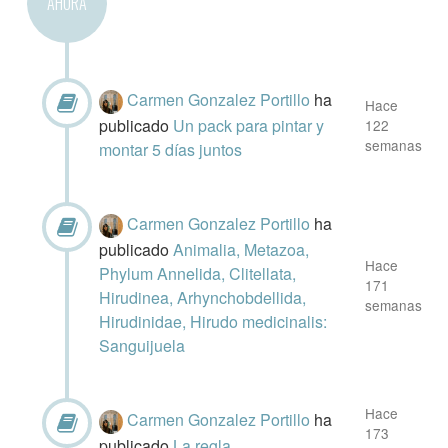
AHORA
Carmen Gonzalez Portillo
ha
Hace
publicado
Un pack para pintar y
122
semanas
montar 5 días juntos
Carmen Gonzalez Portillo
ha
publicado
Animalia, Metazoa,
Hace
Phylum Annelida, Clitellata,
171
Hirudinea, Arhynchobdellida,
semanas
Hirudinidae, Hirudo medicinalis:
Sanguijuela
Hace
Carmen Gonzalez Portillo
ha
173
publicado
La regla