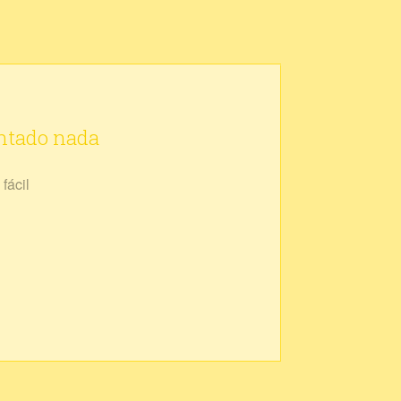
ontado nada
fácil