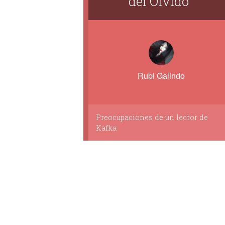
del Olvido"
Rubi Galindo
Preocupaciones de un lector de
Kafka