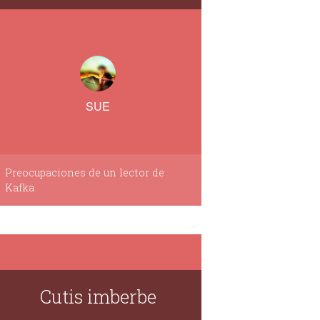
SUE
Preocupaciones de un lector de
Kafka
Cutis imberbe