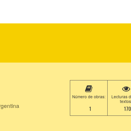
Número de obras:
Lecturas d
textos
rgentina
1
17