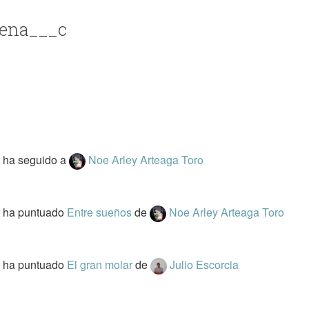
lena___c
c
ha seguido a
Noe Arley Arteaga Toro
c
ha puntuado
Entre sueños
de
Noe Arley Arteaga Toro
c
ha puntuado
El gran molar
de
Julio Escorcia