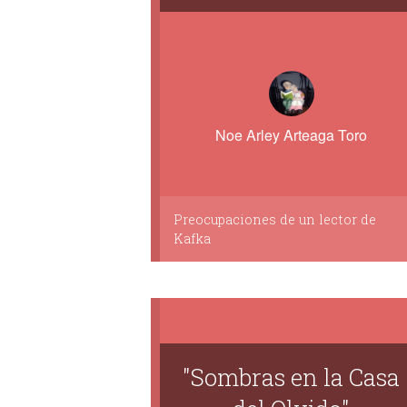
Noe Arley Arteaga Toro
Preocupaciones de un lector de
Kafka
"Sombras en la Casa