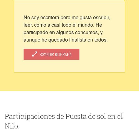
No soy escritora pero me gusta escribir,
leer, como a casi todo el mundo. He
participado en algunos concursos, y
aunque he quedado finalista en todos,
nunca he quedado en primer lugar. Tengo
narraciones en Fuentaja, en otro correo
EXPANDIR BIOGRAFÍA
que no logro encontrar. Ultimamente la
musa no me visitaba, ¿quizás estaba
harta de mi?
Me encanta ver salir el sol, no me deja
indiferente ni la salida del sol ni la
puesta. Todo lo demás de mi vida no
tiene demasiado interés.
Participaciones de Puesta de sol en el
Nilo.