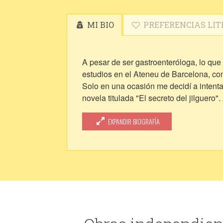
MI BIO
PREFERENCIAS LIT
A pesar de ser gastroenteróloga, lo que
estudios en el Ateneu de Barcelona, comp
Solo en una ocasión me decidí a intentar
novela titulada "El secreto del jilguero
una obra intimista.
Actualmente estoy inscrita en un curso
EXPANDIR BIOGRAFÍA
Me encantaría dar a conocer algunos de