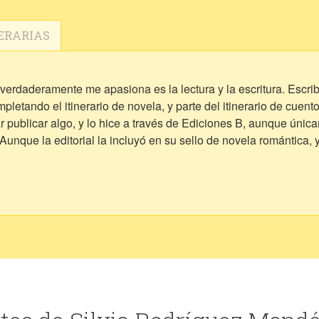
ERARIAS
 verdaderamente me apasiona es la lectura y la escritura. Escr
letando el itinerario de novela, y parte del itinerario de cuento
 publicar algo, y lo hice a través de Ediciones B, aunque única
". Aunque la editorial la incluyó en su sello de novela romántica
 de poesía que se imparte en el mismo centro y que dará comien
 mis cuentos.