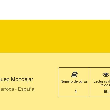
íguez Mondéjar
Número de obras:
Lecturas d
textos
Sarroca - España
4
60