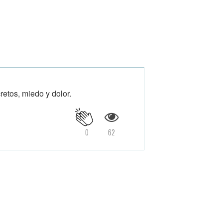
etos, miedo y dolor.
0
62