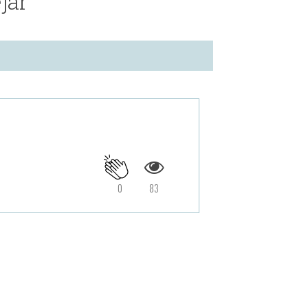
jar
0
83