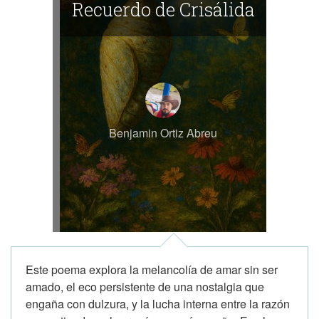
Recuerdo de Crisálida
dedicación y amor por la escritura.
Palabras clave: escritor, autor, poeta,
literatura fantástica, isekai, República
Dominicana, música, enseñanza de
idiomas, creatividad, proyectos literarios,
Club de Escritura Fuentetaja.
Benjamin Ortiz Abreu
Este poema explora la melancolía de amar sin ser
amado, el eco persistente de una nostalgia que
engaña con dulzura, y la lucha interna entre la razón