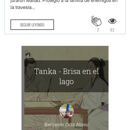
juraron lealtad. Protegió a la familia de enemigos en
la travesía...
SEGUIR LEYENDO
3
63
Tanka - Brisa en el
lago
Benjamin Ortiz Abreu