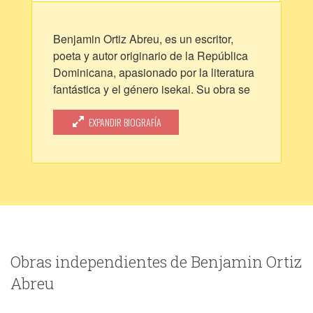
Benjamin Ortiz Abreu, es un escritor,
poeta y autor originario de la República
Dominicana, apasionado por la literatura
fantástica y el género isekai. Su obra se
caracteriza por su profunda conexión con
la imaginación y su capacidad para crear
EXPANDIR BIOGRAFÍA
mundos ricos y fascinantes. Además de
su dedicación a la escritura, Benjamin es
un músico versátil, tocando instrumentos
como el saxofón, la flauta traversa, la
trompeta y el tin whistle irlandés, lo que le
permite explorar la creatividad desde
múltiples perspectivas.
Obras independientes de Benjamin Ortiz
Escritor de lo invisible, observador de lo
imposible y arquitecto de mundos donde
Abreu
la imaginación se funde con lo real. Su