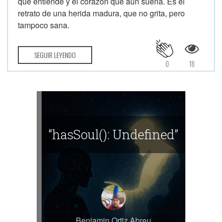
que entiende y el corazón que aún sueña. Es el
retrato de una herida madura, que no grita, pero
tampoco sana.
SEGUIR LEYENDO
0
18
“hasSoul(): Undefined”
Benjamin Ortiz Abreu