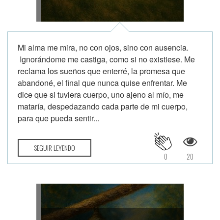
Con una trayectoria que abarca también
la enseñanza de idiomas y la creación de
contenido multimedia, Benjamin es un
Mi alma me mira, no con ojos, sino con ausencia.
profesional que no solo escribe, sino que
Ignorándome me castiga, como si no existiese. Me
también educa, transmite y conecta a
reclama los sueños que enterré, la promesa que
través de su pasión por las letras. Su
abandoné, el final que nunca quise enfrentar. Me
enfoque literario se basa en la búsqueda
dice que si tuviera cuerpo, uno ajeno al mío, me
constante de nuevas formas de expresión
mataría, despedazando cada parte de mi cuerpo,
y en la exploración de géneros que
para que pueda sentir...
desafíen los límites de la imaginación.
Además de su trabajo como escritor,
SEGUIR LEYENDO
Benjamin ha compartido su talento en
0
20
diversas plataformas y blogs, siempre
con el objetivo de inspirar y motivar a
otros a explorar el poder de las palabras
y la narración. Su lista de proyectos
pendientes de publicación crece
constantemente, lo que refleja su